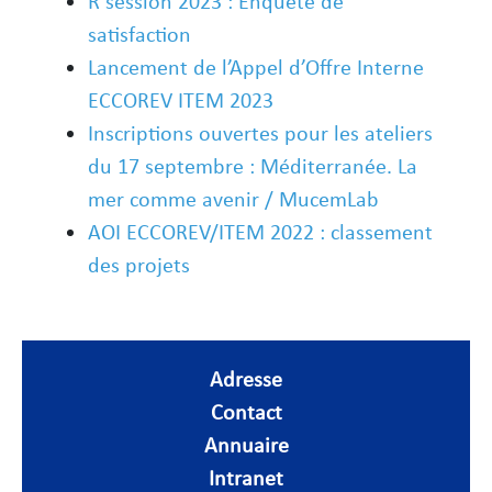
R session 2023 : Enquête de
satisfaction
Lancement de l’Appel d’Offre Interne
ECCOREV ITEM 2023
Inscriptions ouvertes pour les ateliers
du 17 septembre : Méditerranée. La
mer comme avenir / MucemLab
AOI ECCOREV/ITEM 2022 : classement
des projets
Adresse
Contact
Annuaire
Intranet